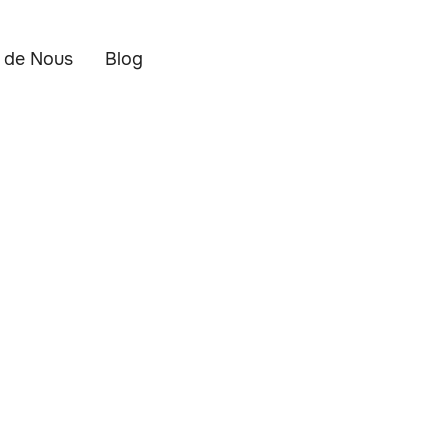
 de Nous
Blog
leet Manageme
posts