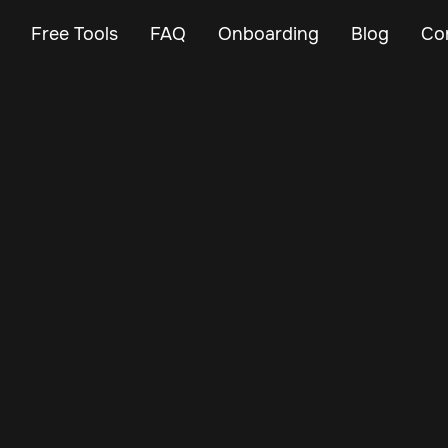
Free Tools
FAQ
Onboarding
Blog
Co
Apr 7, 2026
Fleet Management