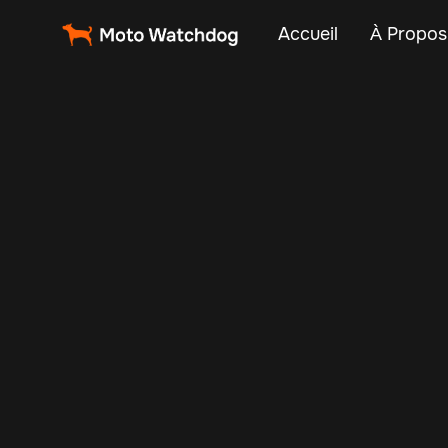
Accueil
À Propos
Managing a fleet 
routes, impro