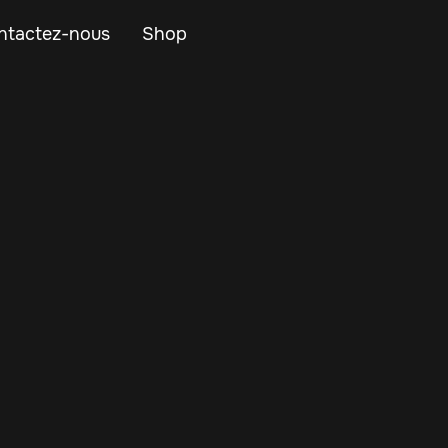
ntactez-nous
Shop
 you're optimizing
 resources are