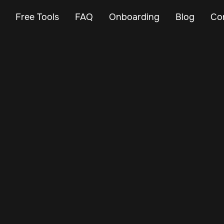
Free Tools
FAQ
Onboarding
Blog
Co
is no small task—but the right tools make it easier. Whether
ving vehicle uptime, or tracking driver performance, our free
designed to help you run a more efficient operation.