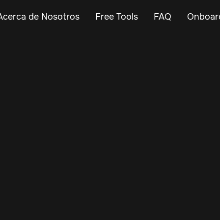
Acerca de Nosotros
Free Tools
FAQ
Onboar
Jan 3, 2025
Vehicle Tracker