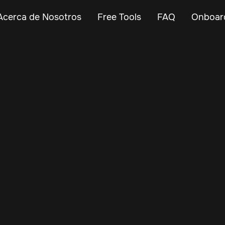
Acerca de Nosotros
Free Tools
FAQ
Onboar
Oct 28, 2024
Vehicle Tracker