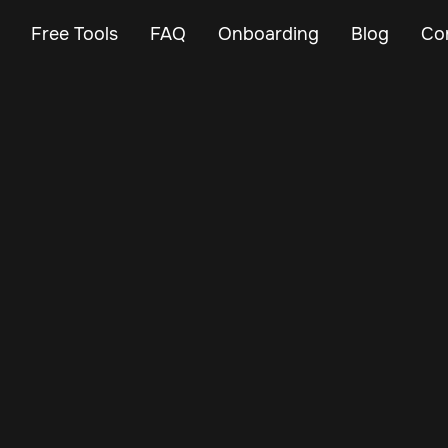
Free Tools
FAQ
Onboarding
Blog
Co
Mar 12, 2025
Vehicle Tracker