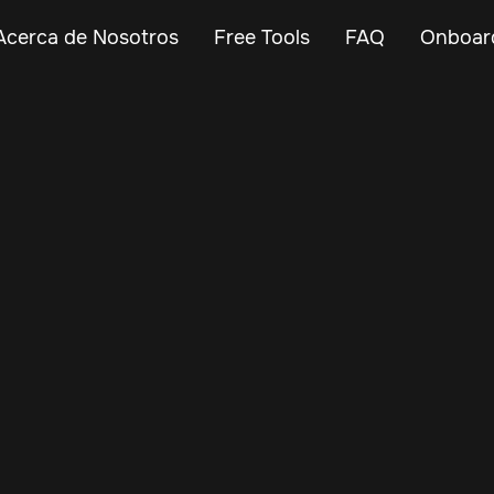
Acerca de Nosotros
Free Tools
FAQ
Onboar
May 5, 2025
Vehicle Tracker