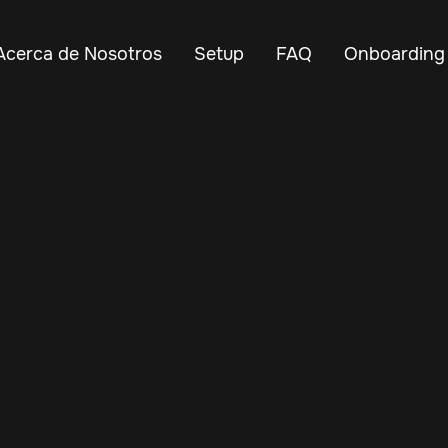
Acerca de Nosotros
Setup
FAQ
Onboarding
Dec 2, 2024
Vehicle Tracker