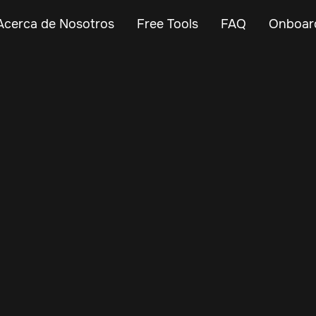
Acerca de Nosotros
Free Tools
FAQ
Onboar
Mar 9, 2025
Vehicle Tracker