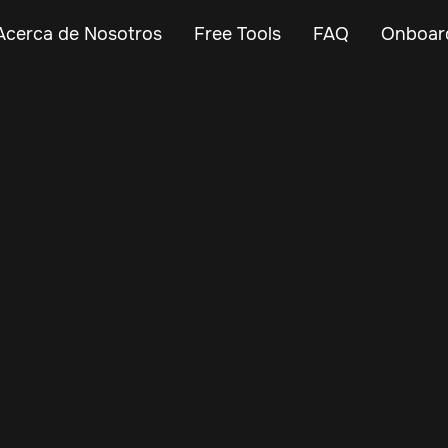
Acerca de Nosotros
Free Tools
FAQ
Onboar
Nov 30, 2024
Vehicle Tracker