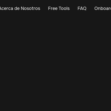
Acerca de Nosotros
Free Tools
FAQ
Onboar
Jul 10, 2025
Vehicle Tracker