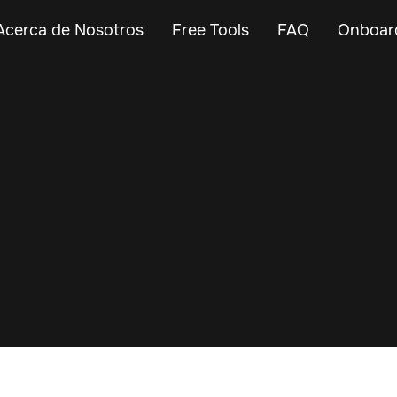
Acerca de Nosotros
Free Tools
FAQ
Onboar
Apr 11, 2024
Vehicle Tracker