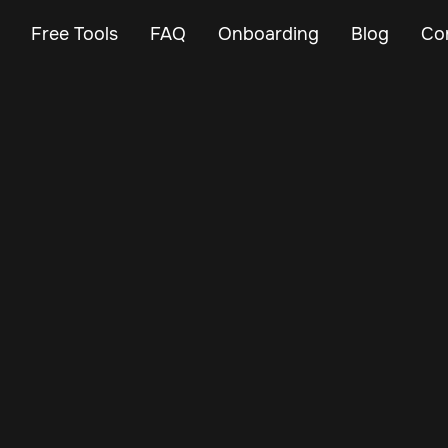
Free Tools
FAQ
Onboarding
Blog
Co
Apr 28, 2024
Vehicle Tracker