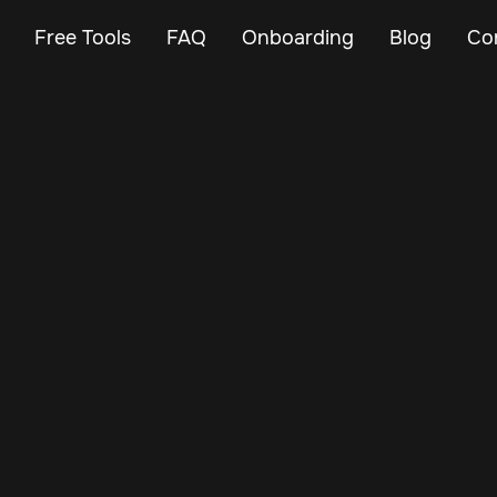
Free Tools
FAQ
Onboarding
Blog
Co
May 8, 2024
Vehicle Tracker