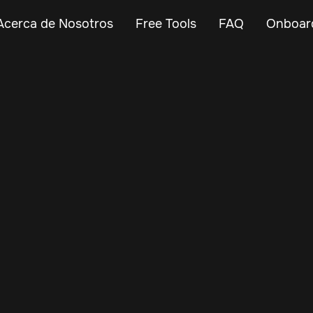
Acerca de Nosotros
Free Tools
FAQ
Onboar
Jan 2, 2025
Vehicle Tracker