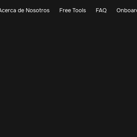
Acerca de Nosotros
Free Tools
FAQ
Onboar
Jul 10, 2025
Vehicle Tracker