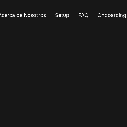
Acerca de Nosotros
Setup
FAQ
Onboarding
Sep 30, 2024
Vehicle Tracker