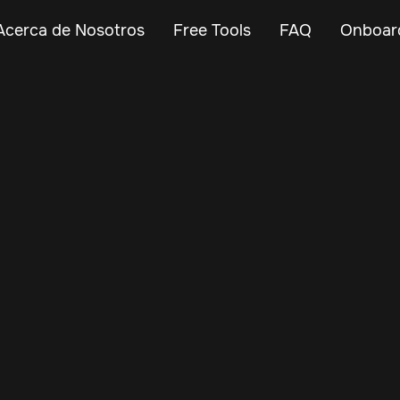
Acerca de Nosotros
Free Tools
FAQ
Onboar
Jul 14, 2025
Vehicle Tracker