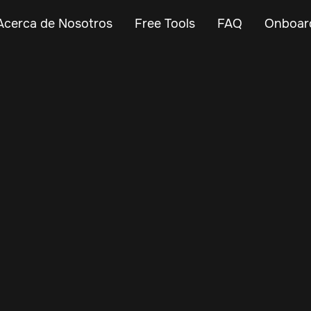
Acerca de Nosotros
Free Tools
FAQ
Onboar
Jan 5, 2026
Fleet Management