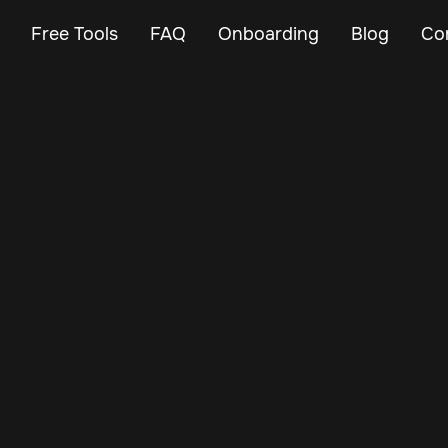
Free Tools
FAQ
Onboarding
Blog
Co
Mar 13, 2024
Vehicle Tracker