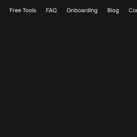
Free Tools
FAQ
Onboarding
Blog
Co
Nov 25, 2024
Vehicle Tracker