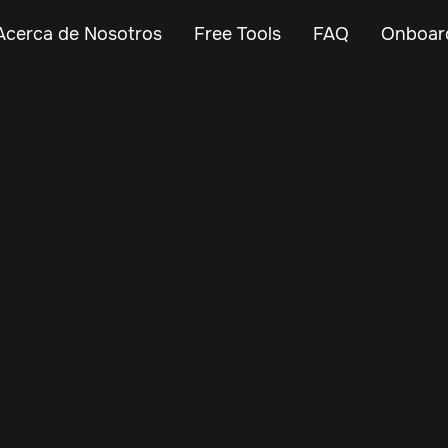
Acerca de Nosotros
Free Tools
FAQ
Onboar
Feb 26, 2024
Vehicle Tracker