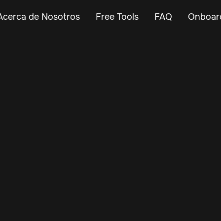
Acerca de Nosotros
Free Tools
FAQ
Onboar
Mar 19, 2025
Vehicle Tracker