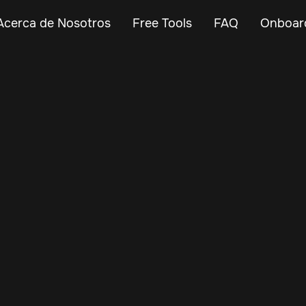
Acerca de Nosotros
Free Tools
FAQ
Onboar
Jul 10, 2025
Vehicle Tracker