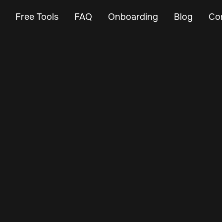
Free Tools
FAQ
Onboarding
Blog
Co
Mar 3, 2024
Vehicle Tracker