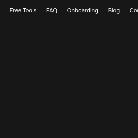
Free Tools
FAQ
Onboarding
Blog
Co
Jan 8, 2025
Vehicle Tracker