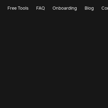
Free Tools
FAQ
Onboarding
Blog
Co
May 10, 2025
Vehicle Tracker