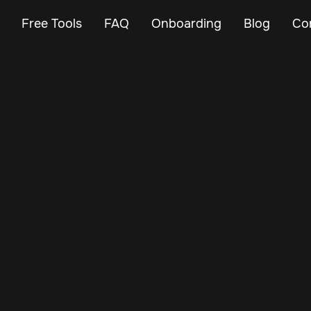
Free Tools
FAQ
Onboarding
Blog
Co
Apr 13, 2025
Vehicle Tracker