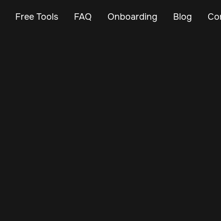
Free Tools
FAQ
Onboarding
Blog
Co
Sep 13, 2025
Vehicle Tracker