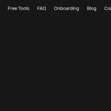
Free Tools
FAQ
Onboarding
Blog
Co
May 7, 2025
Vehicle Tracker