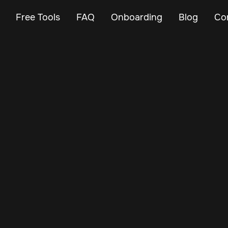
Free Tools
FAQ
Onboarding
Blog
Co
May 29, 2025
Vehicle Tracker