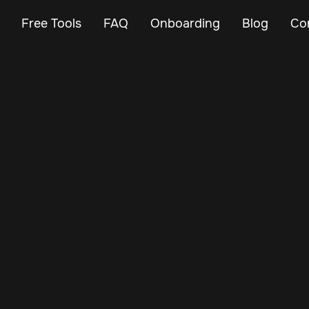
Free Tools
FAQ
Onboarding
Blog
Co
Sep 13, 2025
Vehicle Tracker