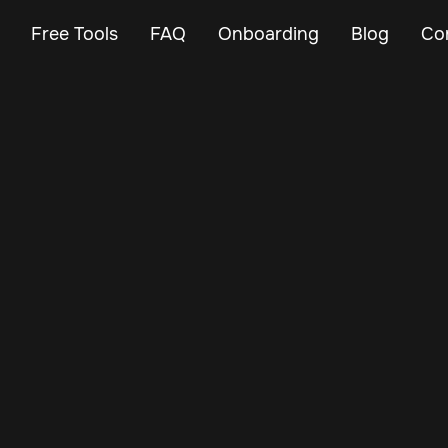
Free Tools
FAQ
Onboarding
Blog
Co
Dec 11, 2024
Vehicle Tracker