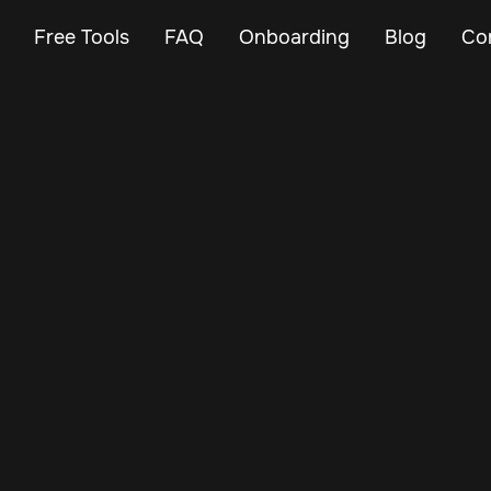
Free Tools
FAQ
Onboarding
Blog
Co
Feb 23, 2024
Vehicle Tracker