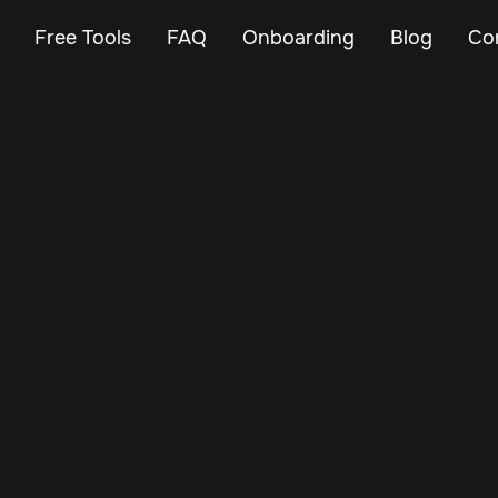
Free Tools
FAQ
Onboarding
Blog
Co
Feb 23, 2024
Vehicle Tracker