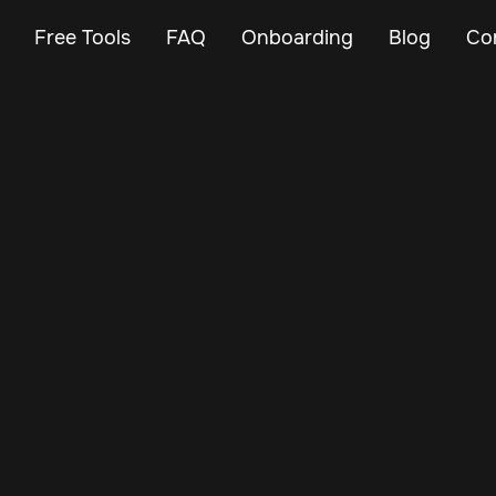
Free Tools
FAQ
Onboarding
Blog
Co
Aug 30, 2025
Vehicle Tracker