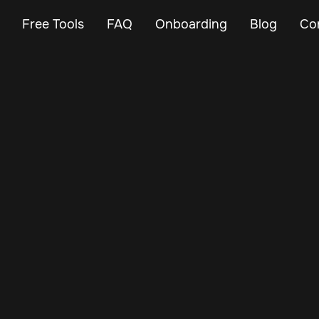
Free Tools
FAQ
Onboarding
Blog
Co
Aug 26, 2025
Vehicle Tracker