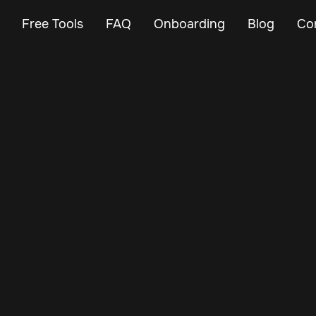
Free Tools
FAQ
Onboarding
Blog
Co
Feb 23, 2024
Vehicle Tracker