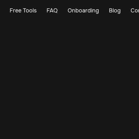
Free Tools
FAQ
Onboarding
Blog
Co
May 22, 2024
Vehicle Tracker