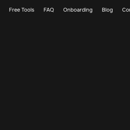
Free Tools
FAQ
Onboarding
Blog
Co
Sep 13, 2025
Vehicle Tracker