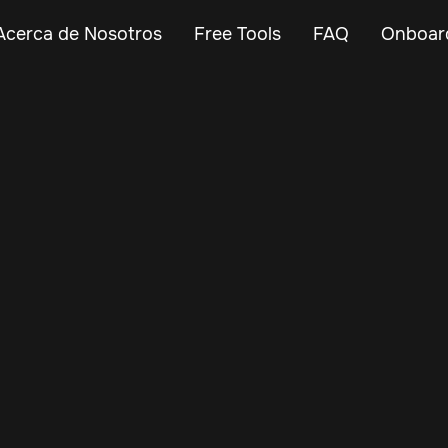
Acerca de Nosotros
Free Tools
FAQ
Onboar
Jul 14, 2025
Vehicle Tracker