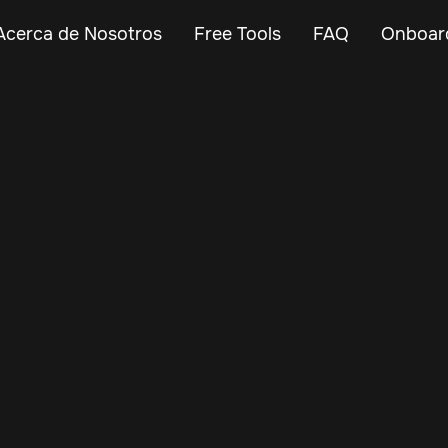
Acerca de Nosotros
Free Tools
FAQ
Onboar
May 20, 2024
Vehicle Tracker