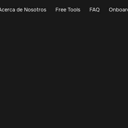
Acerca de Nosotros
Free Tools
FAQ
Onboar
May 7, 2025
Vehicle Tracker