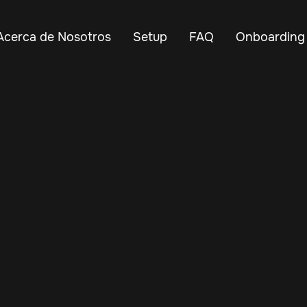
Acerca de Nosotros
Setup
FAQ
Onboarding
May 10, 2025
Vehicle Tracker