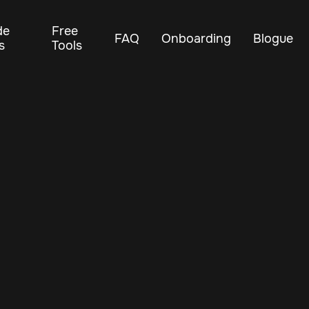
de
Free
FAQ
Onboarding
Blogue
s
Tools
Nov 23, 2024
Vehicle Tracker