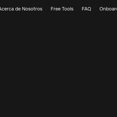
Acerca de Nosotros
Free Tools
FAQ
Onboar
May 20, 2025
Vehicle Tracker