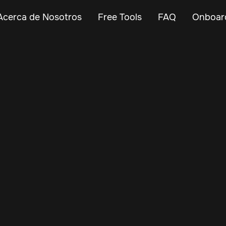
Acerca de Nosotros
Free Tools
FAQ
Onboar
Feb 8, 2025
Vehicle Tracker